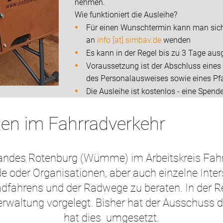
nehmen.
Wie funktioniert die Ausleihe?
Für einen Wunschtermin kann man sich 
an
info [at] simbav.de
wenden
Es kann in der Regel bis zu 3 Tage au
Voraussetzung ist der Abschluss eines 
des Personalausweises sowie eines Pf
Die Ausleihe ist kostenlos - eine Spende
gen im Fahrradverkehr
rbandes Rotenburg (Wümme) im Arbeitskreis Fah
de oder Organisationen, aber auch einzelne Inter
adfahrens und der Radwege zu beraten. In der
rwaltung vorgelegt. Bisher hat der Ausschuss 
hat dies umgesetzt.