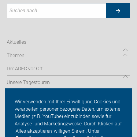
Aktuelles
Themen
Der ADFC vor Ort
Unsere Tagestouren
Weitere Aktivitäten
Wir verwenden mit Ihrer Einwilligung Cookies und
verarbeiten personenbezogene Daten, um externe
ADFC Rotenburg (Wümme)
Medien (z.B. YouTube) einzubinden sowie für
Analyse- und Marketingzwecke. Durch Klicken auf
Sei dabei
‚Alles akzeptieren‘ willigen Sie ein. Unter