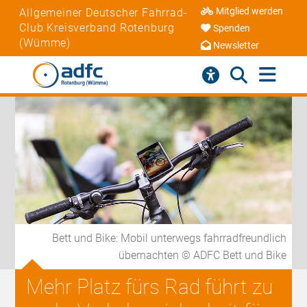
Mitglied werden
Allgemeiner Deutscher Fahrrad-
Club Kreisverband Rotenburg
Spenden
(Wümme)
Newsletter
Bett und Bike: Mobil unterwegs fahrradfreundlich
übernachten © ADFC Bett und Bike
Mehr Platz fürs Rad führt zu