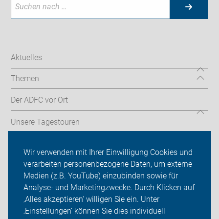
Aktuelles
Themen
Der ADFC vor Ort
Unsere Tagestouren
Weitere Aktivitäten
Wir verwenden mit Ihrer Einwilligung Cookies und
verarbeiten personenbezogene Daten, um externe
ADFC Rotenburg (Wümme)
Medien (z.B. YouTube) einzubinden sowie für
Analyse- und Marketingzwecke. Durch Klicken auf
Sei dabei
‚Alles akzeptieren‘ willigen Sie ein. Unter
Presse
‚Einstellungen‘ können Sie dies individuell